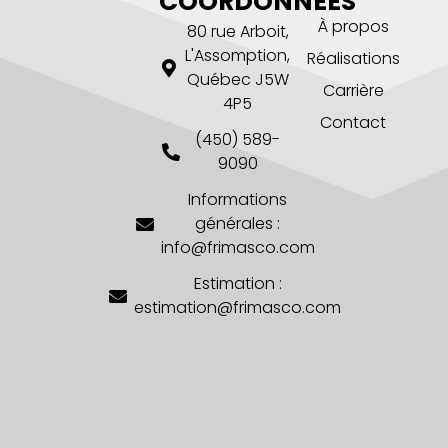
COORDONNÉES
À propos
80 rue Arboit,
L'Assomption,
Réalisations
Québec J5W
Carrière
4P5
Contact
(450) 589-
9090
Informations
générales :
info@frimasco.com
Estimation :
estimation@frimasco.com